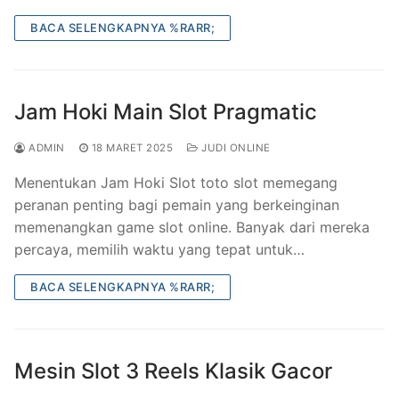
BACA SELENGKAPNYA %RARR;
Jam Hoki Main Slot Pragmatic
ADMIN
18 MARET 2025
JUDI ONLINE
Menentukan Jam Hoki Slot toto slot memegang
peranan penting bagi pemain yang berkeinginan
memenangkan game slot online. Banyak dari mereka
percaya, memilih waktu yang tepat untuk…
BACA SELENGKAPNYA %RARR;
Mesin Slot 3 Reels Klasik Gacor