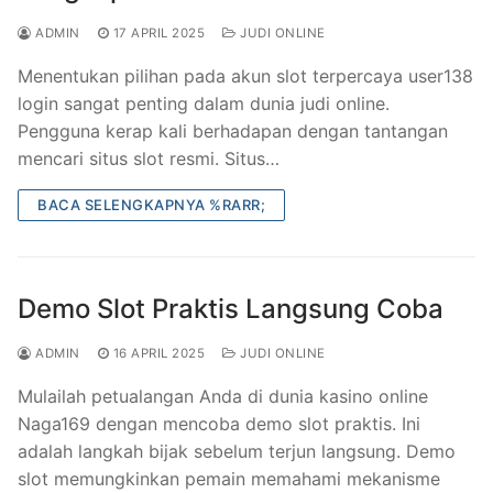
ADMIN
17 APRIL 2025
JUDI ONLINE
Menentukan pilihan pada akun slot terpercaya user138
login sangat penting dalam dunia judi online.
Pengguna kerap kali berhadapan dengan tantangan
mencari situs slot resmi. Situs…
BACA SELENGKAPNYA %RARR;
Demo Slot Praktis Langsung Coba
ADMIN
16 APRIL 2025
JUDI ONLINE
Mulailah petualangan Anda di dunia kasino online
Naga169 dengan mencoba demo slot praktis. Ini
adalah langkah bijak sebelum terjun langsung. Demo
slot memungkinkan pemain memahami mekanisme