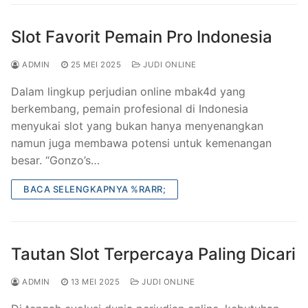
Slot Favorit Pemain Pro Indonesia
ADMIN
25 MEI 2025
JUDI ONLINE
Dalam lingkup perjudian online mbak4d yang
berkembang, pemain profesional di Indonesia
menyukai slot yang bukan hanya menyenangkan
namun juga membawa potensi untuk kemenangan
besar. “Gonzo’s…
BACA SELENGKAPNYA %RARR;
Tautan Slot Terpercaya Paling Dicari
ADMIN
13 MEI 2025
JUDI ONLINE