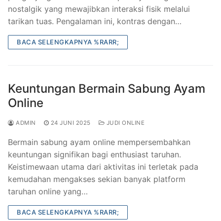
nostalgik yang mewajibkan interaksi fisik melalui
tarikan tuas. Pengalaman ini, kontras dengan…
BACA SELENGKAPNYA %RARR;
Keuntungan Bermain Sabung Ayam
Online
ADMIN
24 JUNI 2025
JUDI ONLINE
Bermain sabung ayam online mempersembahkan
keuntungan signifikan bagi enthusiast taruhan.
Keistimewaan utama dari aktivitas ini terletak pada
kemudahan mengakses sekian banyak platform
taruhan online yang…
BACA SELENGKAPNYA %RARR;