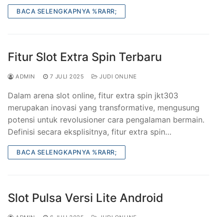
BACA SELENGKAPNYA %RARR;
Fitur Slot Extra Spin Terbaru
ADMIN
7 JULI 2025
JUDI ONLINE
Dalam arena slot online, fitur extra spin jkt303
merupakan inovasi yang transformative, mengusung
potensi untuk revolusioner cara pengalaman bermain.
Definisi secara eksplisitnya, fitur extra spin…
BACA SELENGKAPNYA %RARR;
Slot Pulsa Versi Lite Android