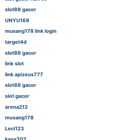
slot88 gacor
UNYU168
musang178 link login
target4d
slot88 gacor
link slot
link apizeus777
slot88 gacor
slot gacor
arena212
musang178
Leci123
kaya303