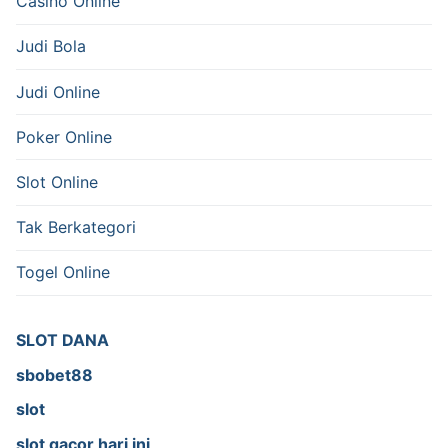
Casino Online
Judi Bola
Judi Online
Poker Online
Slot Online
Tak Berkategori
Togel Online
SLOT DANA
sbobet88
slot
slot gacor hari ini