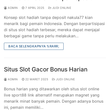
ADMIN
7 APRIL 2025
JUDI ONLINE
Konsep slot hadiah tanpa deposit nakula77 kian
menarik bagi pemain Indonesia. Dengan berpartisipasi
di situs slot hadiah terbesar, mereka dapat menjajal
berbagai game tanpa perlu melakukan…
BACA SELENGKAPNYA %RARR;
Situs Slot Gacor Bonus Harian
ADMIN
22 MARET 2025
JUDI ONLINE
Bonus harian yang ditawarkan oleh situs slot online
live sport88 link alternatif merupakan magnet yang
menarik minat banyak pemain. Dengan adanya bonus
ini, pemain memiliki…