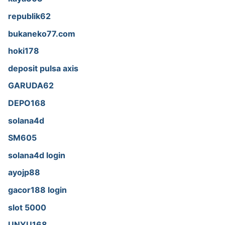
republik62
bukaneko77.com
hoki178
deposit pulsa axis
GARUDA62
DEPO168
solana4d
SM605
solana4d login
ayojp88
gacor188 login
slot 5000
UNYU168