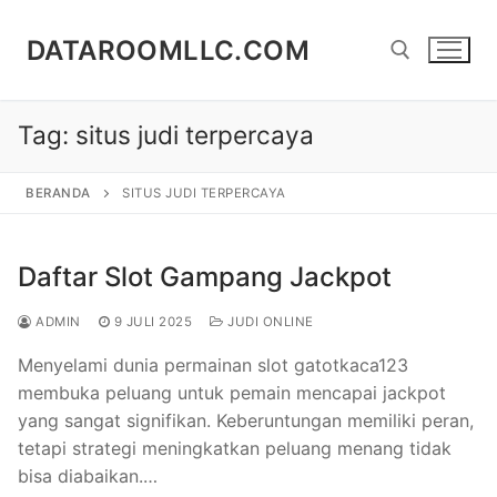
Lompat
ke
DATAROOMLLC.COM
konten
Tag:
situs judi terpercaya
Cari:
BERANDA
SITUS JUDI TERPERCAYA
Daftar Slot Gampang Jackpot
ADMIN
9 JULI 2025
JUDI ONLINE
Menyelami dunia permainan slot gatotkaca123
membuka peluang untuk pemain mencapai jackpot
yang sangat signifikan. Keberuntungan memiliki peran,
tetapi strategi meningkatkan peluang menang tidak
bisa diabaikan.…