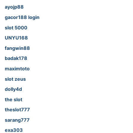
ayojp88
gacor188 login
slot 5000
UNYU168
fangwin88
badak178
maximtoto
slot zeus
dolly4d
the slot
theslot777
sarang777
exa303