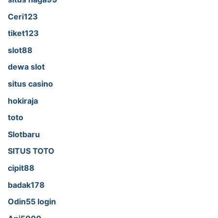
Ceri123
tiket123
slot88
dewa slot
situs casino
hokiraja
toto
Slotbaru
SITUS TOTO
cipit88
badak178
Odin55 login