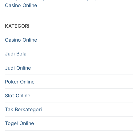
Casino Online
KATEGORI
Casino Online
Judi Bola
Judi Online
Poker Online
Slot Online
Tak Berkategori
Togel Online