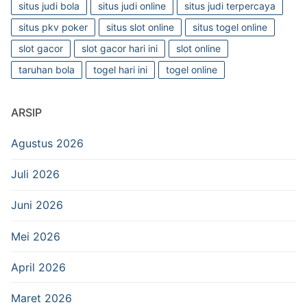
situs judi bola
situs judi online
situs judi terpercaya
situs pkv poker
situs slot online
situs togel online
slot gacor
slot gacor hari ini
slot online
taruhan bola
togel hari ini
togel online
ARSIP
Agustus 2026
Juli 2026
Juni 2026
Mei 2026
April 2026
Maret 2026