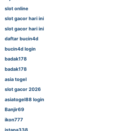
slot online
slot gacor hari ini
slot gacor hari ini
daftar bucin4d
bucin4d login
badak178
badak178
asia togel
slot gacor 2026
asiatogel88 login
Banjir69
ikon777
istana338