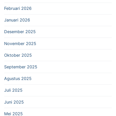
Februari 2026
Januari 2026
Desember 2025
November 2025
Oktober 2025
September 2025
Agustus 2025
Juli 2025
Juni 2025
Mei 2025