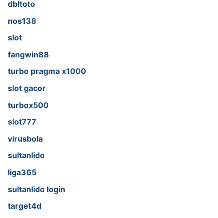
dbltoto
nos138
slot
fangwin88
turbo pragma x1000
slot gacor
turbox500
slot777
virusbola
sultanlido
liga365
sultanlido login
target4d