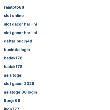
rajatoto88
slot online
slot gacor hari ini
slot gacor hari ini
daftar bucin4d
bucin4d login
badak178
badak178
asia togel
slot gacor 2026
asiatogel88 login
Banjir69
ikon777