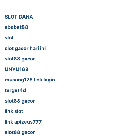
SLOT DANA
sbobet88
slot
slot gacor hari ini
slot88 gacor
UNYU168
musang178 link login
target4d
slot88 gacor
link slot
link apizeus777
slot88 gacor