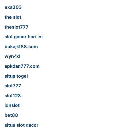
exa303
the slot
theslot777
slot gacor hari ini
bukajkt88.com
wyn4d
apkdan777.com
situs togel
slot777
slot123
idnslot
bet88
situs slot gacor