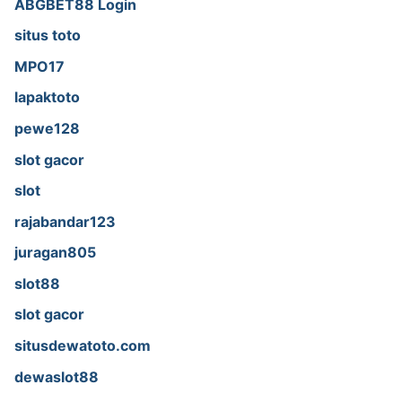
ABGBET88 Login
situs toto
MPO17
lapaktoto
pewe128
slot gacor
slot
rajabandar123
juragan805
slot88
slot gacor
situsdewatoto.com
dewaslot88