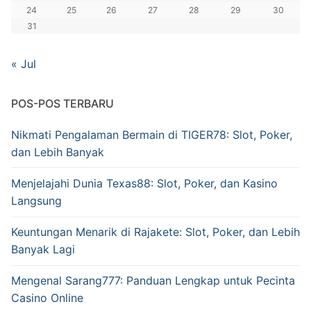
24
25
26
27
28
29
30
31
« Jul
POS-POS TERBARU
Nikmati Pengalaman Bermain di TIGER78: Slot, Poker,
dan Lebih Banyak
Menjelajahi Dunia Texas88: Slot, Poker, dan Kasino
Langsung
Keuntungan Menarik di Rajakete: Slot, Poker, dan Lebih
Banyak Lagi
Mengenal Sarang777: Panduan Lengkap untuk Pecinta
Casino Online