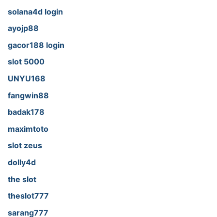
solana4d login
ayojp88
gacor188 login
slot 5000
UNYU168
fangwin88
badak178
maximtoto
slot zeus
dolly4d
the slot
theslot777
sarang777