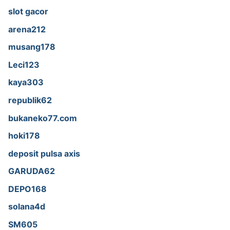
slot gacor
arena212
musang178
Leci123
kaya303
republik62
bukaneko77.com
hoki178
deposit pulsa axis
GARUDA62
DEPO168
solana4d
SM605