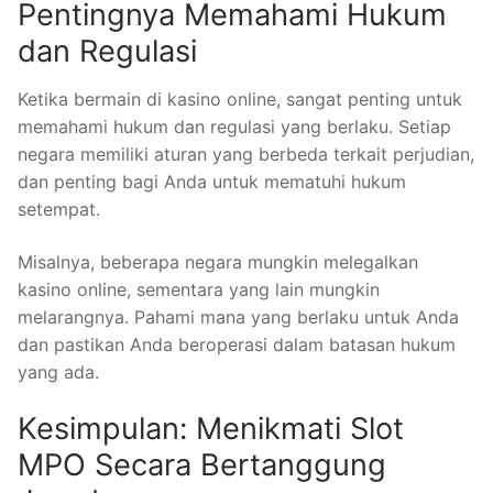
Pentingnya Memahami Hukum
dan Regulasi
Ketika bermain di kasino online, sangat penting untuk
memahami hukum dan regulasi yang berlaku. Setiap
negara memiliki aturan yang berbeda terkait perjudian,
dan penting bagi Anda untuk mematuhi hukum
setempat.
Misalnya, beberapa negara mungkin melegalkan
kasino online, sementara yang lain mungkin
melarangnya. Pahami mana yang berlaku untuk Anda
dan pastikan Anda beroperasi dalam batasan hukum
yang ada.
Kesimpulan: Menikmati Slot
MPO Secara Bertanggung