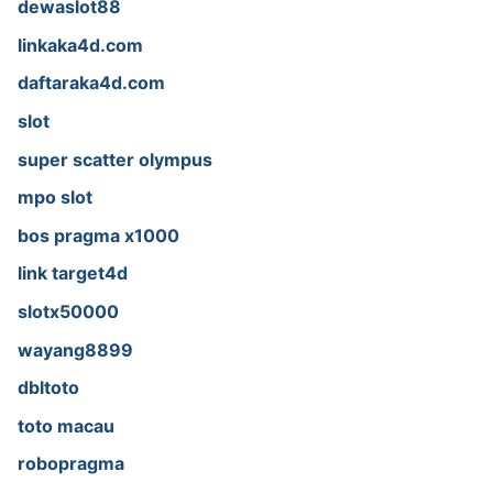
dewaslot88
linkaka4d.com
daftaraka4d.com
slot
super scatter olympus
mpo slot
bos pragma x1000
link target4d
slotx50000
wayang8899
dbltoto
toto macau
robopragma