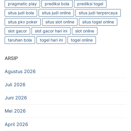
pragmatic play
prediksi bola
prediksi togel
situs judi bola
situs judi online
situs judi terpercaya
situs pkv poker
situs slot online
situs togel online
slot gacor
slot gacor hari ini
slot online
taruhan bola
togel hari ini
togel online
ARSIP
Agustus 2026
Juli 2026
Juni 2026
Mei 2026
April 2026