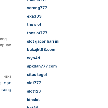
sarang777
exa303
the slot
theslot777
nang
slot gacor hari ini
ampuan
bukajkt88.com
wyn4d
apkdan777.com
situs togel
NEXT
e, dan
slot777
gsung
slot123
idnslot
bet88