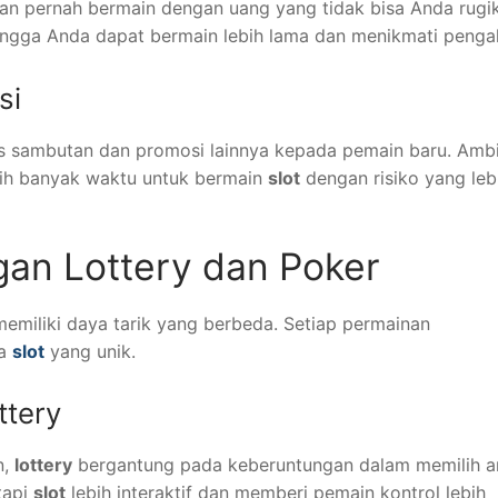
gan pernah bermain dengan uang yang tidak bisa Anda rugi
ingga Anda dapat bermain lebih lama dan menikmati penga
si
s sambutan dan promosi lainnya kepada pemain baru. Ambi
bih banyak waktu untuk bermain
slot
dengan risiko yang leb
an Lottery dan Poker
emiliki daya tarik yang berbeda. Setiap permainan
na
slot
yang unik.
ttery
n,
lottery
bergantung pada keberuntungan dalam memilih 
tapi
slot
lebih interaktif dan memberi pemain kontrol lebih