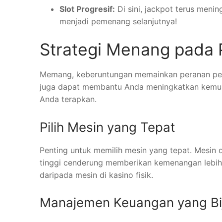
Slot Progresif:
Di sini, jackpot terus meni
menjadi pemenang selanjutnya!
Strategi Menang pada 
Memang, keberuntungan memainkan peranan pe
juga dapat membantu Anda meningkatkan kemungk
Anda terapkan.
Pilih Mesin yang Tepat
Penting untuk memilih mesin yang tepat. Mesin
tinggi cenderung memberikan kemenangan lebih 
daripada mesin di kasino fisik.
Manajemen Keuangan yang Bi