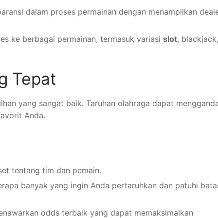
aransi dalam proses permainan dengan menampilkan deal
s ke berbagai permainan, termasuk variasi
slot
, blackjack
g Tepat
lihan yang sangat baik. Taruhan olahraga dapat menggand
avorit Anda.
set tentang tim dan pemain.
rapa banyak yang ingin Anda pertaruhkan dan patuhi bata
menawarkan odds terbaik yang dapat memaksimalkan