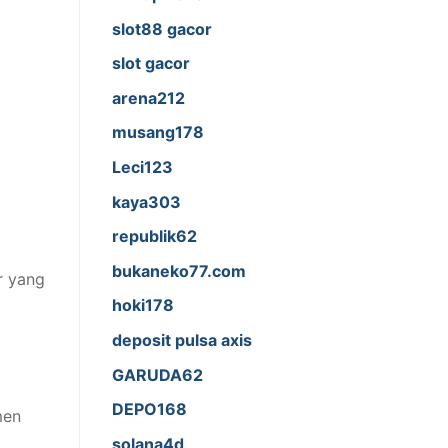
slot88 gacor
slot gacor
arena212
musang178
Leci123
kaya303
republik62
bukaneko77.com
r yang
hoki178
deposit pulsa axis
GARUDA62
DEPO168
men
solana4d