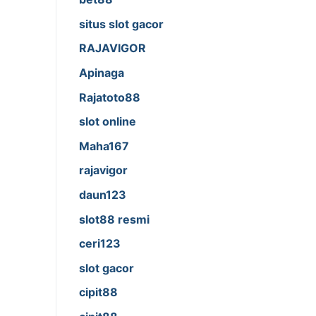
situs slot gacor
RAJAVIGOR
Apinaga
Rajatoto88
slot online
Maha167
rajavigor
daun123
slot88 resmi
ceri123
slot gacor
cipit88