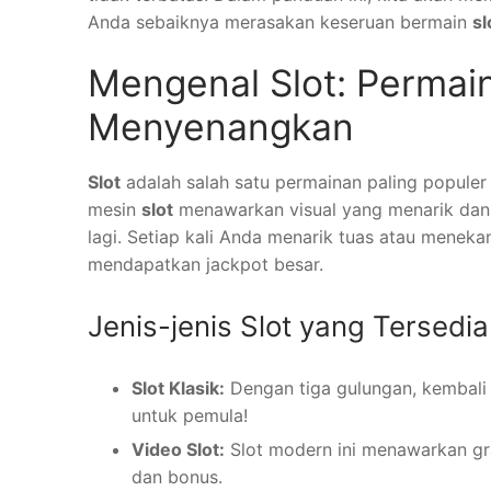
Anda sebaiknya merasakan keseruan bermain
sl
Mengenal Slot: Permai
Menyenangkan
Slot
adalah salah satu permainan paling populer 
mesin
slot
menawarkan visual yang menarik dan
lagi. Setiap kali Anda menarik tuas atau mene
mendapatkan jackpot besar.
Jenis-jenis Slot yang Tersedia
Slot Klasik:
Dengan tiga gulungan, kembali 
untuk pemula!
Video Slot:
Slot modern ini menawarkan graf
dan bonus.