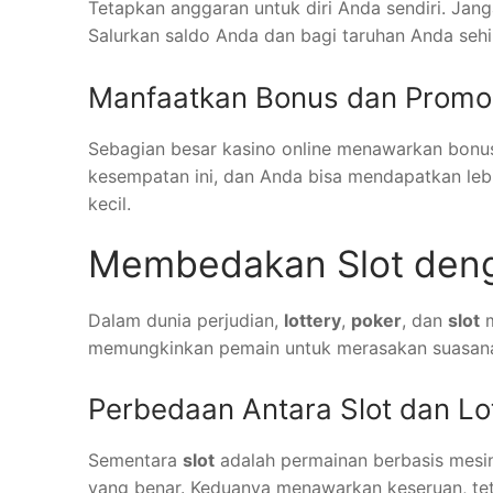
Tetapkan anggaran untuk diri Anda sendiri. Jan
Salurkan saldo Anda dan bagi taruhan Anda seh
Manfaatkan Bonus dan Promo
Sebagian besar kasino online menawarkan bonu
kesempatan ini, dan Anda bisa mendapatkan le
kecil.
Membedakan Slot deng
Dalam dunia perjudian,
lottery
,
poker
, dan
slot
m
memungkinkan pemain untuk merasakan suasa
Perbedaan Antara Slot dan Lo
Sementara
slot
adalah permainan berbasis mesi
yang benar. Keduanya menawarkan keseruan, te