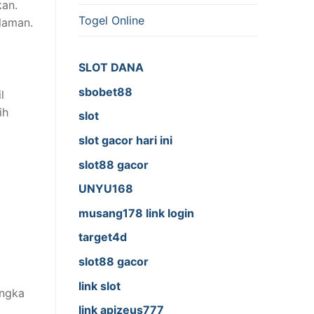
kan.
Togel Online
laman.
SLOT DANA
sbobet88
l
ih
slot
slot gacor hari ini
slot88 gacor
UNYU168
musang178 link login
target4d
slot88 gacor
link slot
angka
link apizeus777