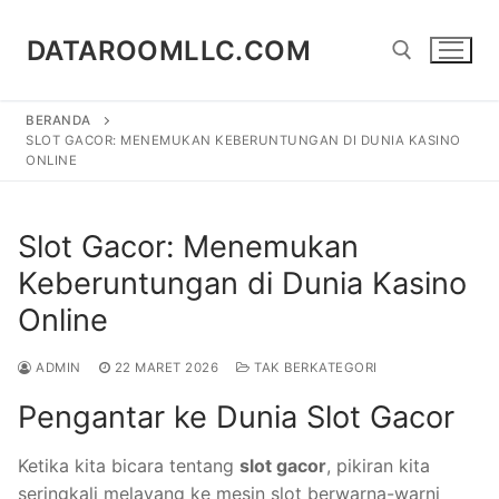
Lompat
ke
DATAROOMLLC.COM
konten
BERANDA
Cari:
SLOT GACOR: MENEMUKAN KEBERUNTUNGAN DI DUNIA KASINO
ONLINE
Slot Gacor: Menemukan
Keberuntungan di Dunia Kasino
Online
ADMIN
22 MARET 2026
TAK BERKATEGORI
Pengantar ke Dunia Slot Gacor
Ketika kita bicara tentang
slot gacor
, pikiran kita
seringkali melayang ke mesin slot berwarna-warni