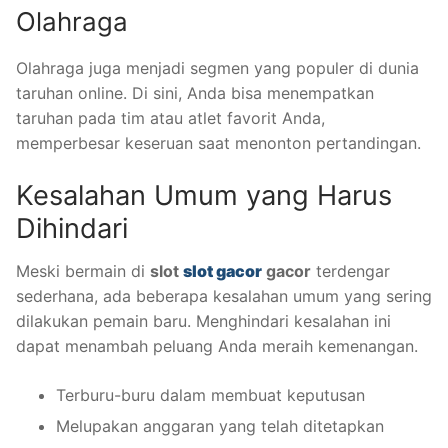
Olahraga
Olahraga juga menjadi segmen yang populer di dunia
taruhan online. Di sini, Anda bisa menempatkan
taruhan pada tim atau atlet favorit Anda,
memperbesar keseruan saat menonton pertandingan.
Kesalahan Umum yang Harus
Dihindari
Meski bermain di
slot
slot gacor
gacor
terdengar
sederhana, ada beberapa kesalahan umum yang sering
dilakukan pemain baru. Menghindari kesalahan ini
dapat menambah peluang Anda meraih kemenangan.
Terburu-buru dalam membuat keputusan
Melupakan anggaran yang telah ditetapkan