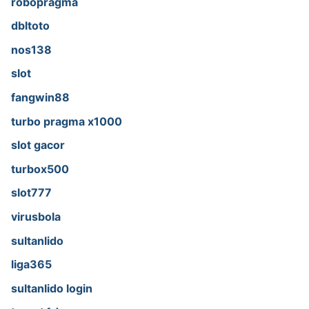
robopragma
dbltoto
nos138
slot
fangwin88
turbo pragma x1000
slot gacor
turbox500
slot777
virusbola
sultanlido
liga365
sultanlido login