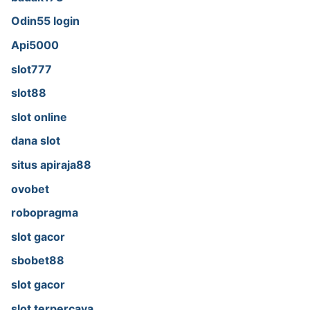
Odin55 login
Api5000
slot777
slot88
slot online
dana slot
situs apiraja88
ovobet
robopragma
slot gacor
sbobet88
slot gacor
slot terpercaya