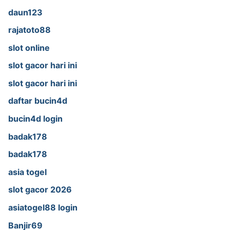
daun123
rajatoto88
slot online
slot gacor hari ini
slot gacor hari ini
daftar bucin4d
bucin4d login
badak178
badak178
asia togel
slot gacor 2026
asiatogel88 login
Banjir69