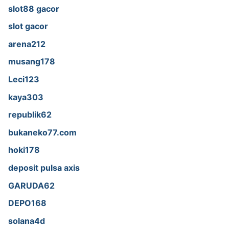
slot88 gacor
slot gacor
arena212
musang178
Leci123
kaya303
republik62
bukaneko77.com
hoki178
deposit pulsa axis
GARUDA62
DEPO168
solana4d