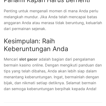
Penting untuk mengenali momen di mana Anda perlu
melangkah mundur. Jika Anda telah mencapai batas
anggaran Anda atau merasa tidak beruntung, keluarlah
dari permainan sejenak.
Kesimpulan: Raih
Keberuntungan Anda
Mencari
slot gacor
adalah bagian dari pengalaman
bermain kasino online. Dengan mengikuti panduan dan
tips yang telah dibahas, Anda akan lebih siap dalam
menantang keberuntungan. Ingat, bermainlah dengan
bijak, dan nikmati setiap detiknya. Selamat bermain
dan semoga keberuntungan berpihak kepada Anda!