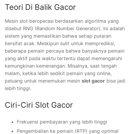
Teori Di Balik Gacor
Mesin slot beroperasi berdasarkan algoritma yang
disebut RNG (Random Number Generator). Ini adalah
sistem yang memastikan bahwa setiap putaran
bersifat acak. Meskipun sulit untuk memprediksi,
beberapa pemain percaya bahwa banyaknya pemain
yang aktif pada waktu tertentu dapat memengaruhi
kemungkinan kemenangan. Misalnya, saat tengah
malam, ketika lebih sedikit pemain yang online,
peluang untuk menemukan mesin
slot gacor
bisa jadi
lebih tinggi.
Ciri-Ciri Slot Gacor
Frekuensi pembayaran yang lebih tinggi
Pengembalian ke pemain (RTP) yang optimal