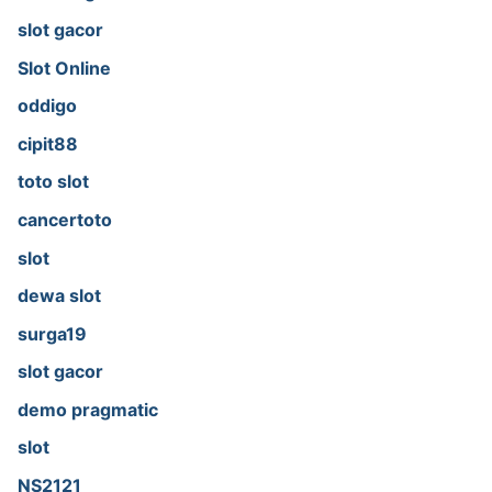
slot gacor
Slot Online
oddigo
cipit88
toto slot
cancertoto
slot
dewa slot
surga19
slot gacor
demo pragmatic
slot
NS2121