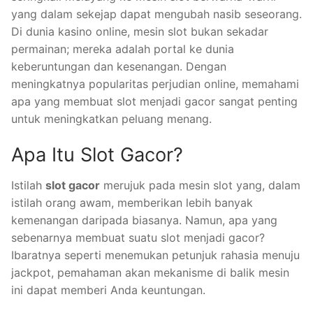
yang dalam sekejap dapat mengubah nasib seseorang.
Di dunia kasino online, mesin slot bukan sekadar
permainan; mereka adalah portal ke dunia
keberuntungan dan kesenangan. Dengan
meningkatnya popularitas perjudian online, memahami
apa yang membuat slot menjadi gacor sangat penting
untuk meningkatkan peluang menang.
Apa Itu Slot Gacor?
Istilah
slot gacor
merujuk pada mesin slot yang, dalam
istilah orang awam, memberikan lebih banyak
kemenangan daripada biasanya. Namun, apa yang
sebenarnya membuat suatu slot menjadi gacor?
Ibaratnya seperti menemukan petunjuk rahasia menuju
jackpot, pemahaman akan mekanisme di balik mesin
ini dapat memberi Anda keuntungan.