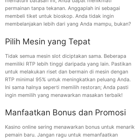
mematuhi batasan ini, Anda dapat menikmati
permainan tanpa tekanan. Anggaplah ini sebagai
membeli tiket untuk bioskop. Anda tidak ingin
membelanjakan lebih dari yang Anda mampu, bukan?
Pilih Mesin yang Tepat
Tidak semua mesin slot diciptakan sama. Beberapa
memiliki RTP lebih tinggi daripada yang lain. Pastikan
untuk melakukan riset dan bermain di mesin dengan
RTP minimal 95% untuk meningkatkan peluang Anda.
Ini sama halnya seperti memilih restoran; Anda pasti
ingin memilih yang menawarkan masakan terbaik!
Manfaatkan Bonus dan Promosi
Kasino online sering menawarkan bonus untuk menarik
pemain baru. Jangan ragu untuk memanfaatkan